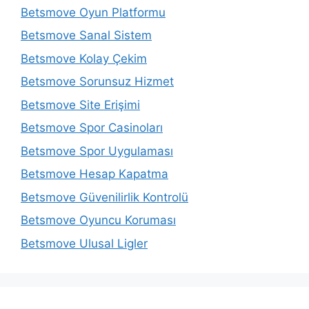
Betsmove Oyun Platformu
Betsmove Sanal Sistem
Betsmove Kolay Çekim
Betsmove Sorunsuz Hizmet
Betsmove Site Erişimi
Betsmove Spor Casinoları
Betsmove Spor Uygulaması
Betsmove Hesap Kapatma
Betsmove Güvenilirlik Kontrolü
Betsmove Oyuncu Koruması
Betsmove Ulusal Ligler