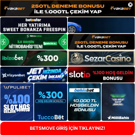
×
BETSMOVE GİRİŞ İÇİN TIKLAYINIZ!