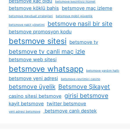
betsmove kaç oldu
betsmove kesintisiz hizmet
betsmove köklü bahis
betsmove maç izleme
betsmove mevduat stratejileri
betsmove mobil güvenlik
betsmove nasil bir site
betsmove nakit yönetimi
betsmove promosyon kodu
betsmove sitesi
betsmove tv
betsmove tv canli maç izle
betsmove web sitesi
betsmove whatsapp
betsmove yardım hattı
betsmove yeni adresi
betsmove çevrimiçi casino
betsmove üyelik
Betsmove Şikayet
girisi betsmove
casino sitesi betsmove
kayit betsmove
twitter betsmove
betsmove canlı destek
yeni adresi betsmove