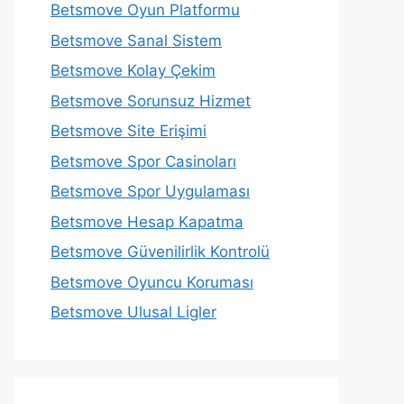
Betsmove Oyun Platformu
Betsmove Sanal Sistem
Betsmove Kolay Çekim
Betsmove Sorunsuz Hizmet
Betsmove Site Erişimi
Betsmove Spor Casinoları
Betsmove Spor Uygulaması
Betsmove Hesap Kapatma
Betsmove Güvenilirlik Kontrolü
Betsmove Oyuncu Koruması
Betsmove Ulusal Ligler