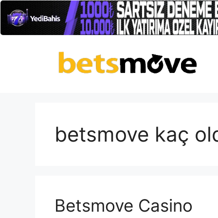
İçeriğe
atla
betsmove kaç ol
Betsmove Casino