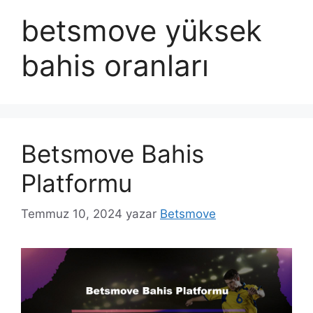
betsmove yüksek
bahis oranları
Betsmove Bahis
Platformu
Temmuz 10, 2024
yazar
Betsmove