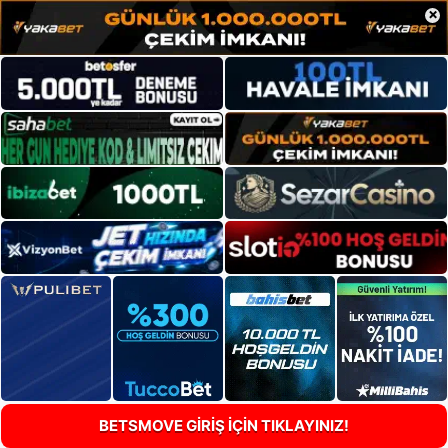
×
BETSMOVE GİRİŞ İÇİN TIKLAYINIZ!