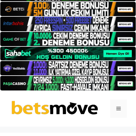
İçeriğe
atla
Menü