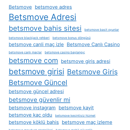
Betsmove
betsmove adres
Betsmove Adresi
betsmove bahis sitesi
betsmove basit oyunlar
betsmove blackjack rehberi
betsmove bonus döngüsü
betsmove canli maç izle
Betsmove Canlı Casino
betsmove canlı maçlar
betsmove casino başlangıç
betsmove com
betsmove giris adresi
betsmove girisi
Betsmove Giriş
Betsmove Güncel
betsmove güncel adresi
betsmove güvenlir mi
betsmove instagram
betsmove kayit
betsmove kaç oldu
betsmove kesintisiz hizmet
betsmove köklü bahis
betsmove maç izleme