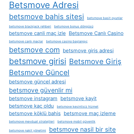
Betsmove Adresi
betsmove bahis sitesi
betsmove basit oyunlar
betsmove blackjack rehberi
betsmove bonus döngüsü
betsmove canli maç izle
Betsmove Canlı Casino
betsmove canlı maçlar
betsmove casino başlangıç
betsmove com
betsmove giris adresi
betsmove girisi
Betsmove Giriş
Betsmove Güncel
betsmove güncel adresi
betsmove güvenlir mi
betsmove instagram
betsmove kayit
betsmove kaç oldu
betsmove kesintisiz hizmet
betsmove köklü bahis
betsmove maç izleme
betsmove mevduat stratejileri
betsmove mobil güvenlik
betsmove nasil bir site
betsmove nakit yönetimi