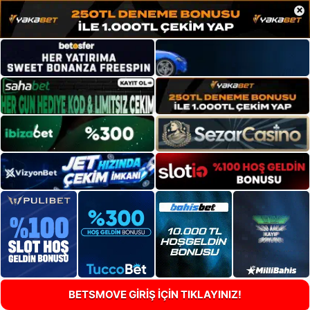
×
BETSMOVE GİRİŞ İÇİN TIKLAYINIZ!