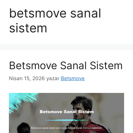
betsmove sanal
sistem
Betsmove Sanal Sistem
Nisan 15, 2026
yazar
Betsmove