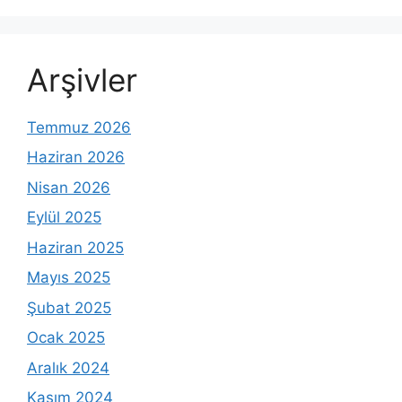
Arşivler
Temmuz 2026
Haziran 2026
Nisan 2026
Eylül 2025
Haziran 2025
Mayıs 2025
Şubat 2025
Ocak 2025
Aralık 2024
Kasım 2024