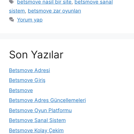
Etiketler
betsmove nasil bir site
,
betsmove sanal
sistem
,
betsmove zar oyunları
Yorum yap
Son Yazılar
Betsmove Adresi
Betsmove Giriş
Betsmove
Betsmove Adres Güncellemeleri
Betsmove Oyun Platformu
Betsmove Sanal Sistem
Betsmove Kolay Çekim