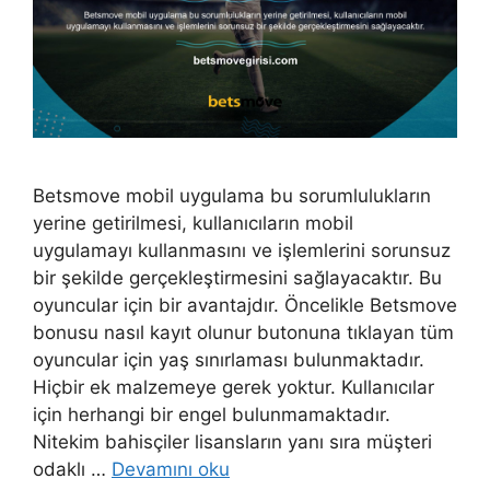
Betsmove mobil uygulama bu sorumlulukların
yerine getirilmesi, kullanıcıların mobil
uygulamayı kullanmasını ve işlemlerini sorunsuz
bir şekilde gerçekleştirmesini sağlayacaktır. Bu
oyuncular için bir avantajdır. Öncelikle Betsmove
bonusu nasıl kayıt olunur butonuna tıklayan tüm
oyuncular için yaş sınırlaması bulunmaktadır.
Hiçbir ek malzemeye gerek yoktur. Kullanıcılar
için herhangi bir engel bulunmamaktadır.
Nitekim bahisçiler lisansların yanı sıra müşteri
odaklı …
Devamını oku