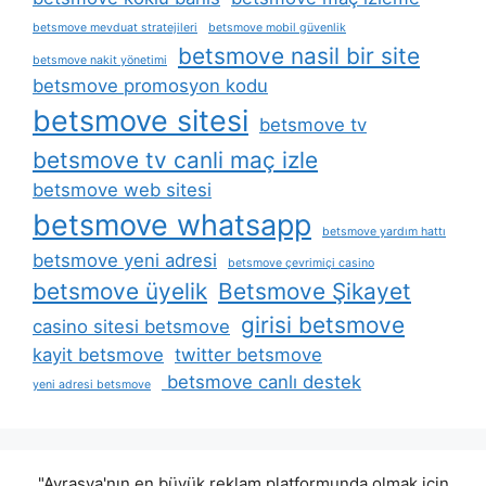
betsmove mevduat stratejileri
betsmove mobil güvenlik
betsmove nasil bir site
betsmove nakit yönetimi
betsmove promosyon kodu
betsmove sitesi
betsmove tv
betsmove tv canli maç izle
betsmove web sitesi
betsmove whatsapp
betsmove yardım hattı
betsmove yeni adresi
betsmove çevrimiçi casino
betsmove üyelik
Betsmove Şikayet
girisi betsmove
casino sitesi betsmove
kayit betsmove
twitter betsmove
betsmove canlı destek
yeni adresi betsmove
"Avrasya'nın en büyük reklam platformunda olmak için