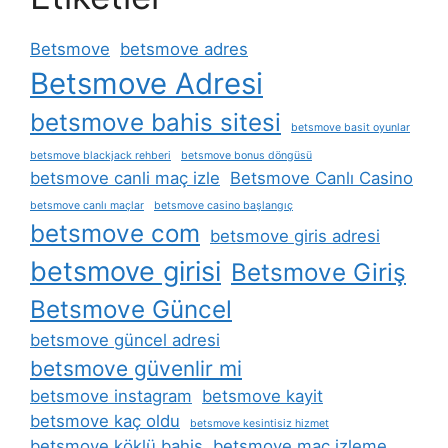
Betsmove
betsmove adres
Betsmove Adresi
betsmove bahis sitesi
betsmove basit oyunlar
betsmove blackjack rehberi
betsmove bonus döngüsü
betsmove canli maç izle
Betsmove Canlı Casino
betsmove canlı maçlar
betsmove casino başlangıç
betsmove com
betsmove giris adresi
betsmove girisi
Betsmove Giriş
Betsmove Güncel
betsmove güncel adresi
betsmove güvenlir mi
betsmove instagram
betsmove kayit
betsmove kaç oldu
betsmove kesintisiz hizmet
betsmove köklü bahis
betsmove maç izleme