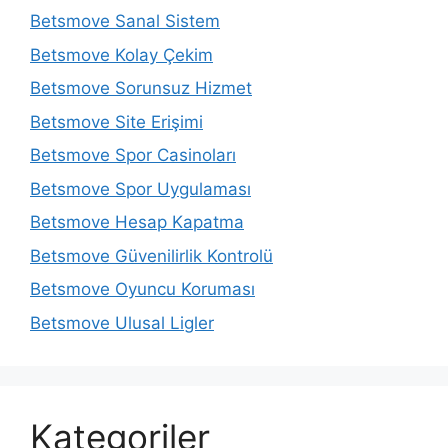
Betsmove Sanal Sistem
Betsmove Kolay Çekim
Betsmove Sorunsuz Hizmet
Betsmove Site Erişimi
Betsmove Spor Casinoları
Betsmove Spor Uygulaması
Betsmove Hesap Kapatma
Betsmove Güvenilirlik Kontrolü
Betsmove Oyuncu Koruması
Betsmove Ulusal Ligler
Kategoriler