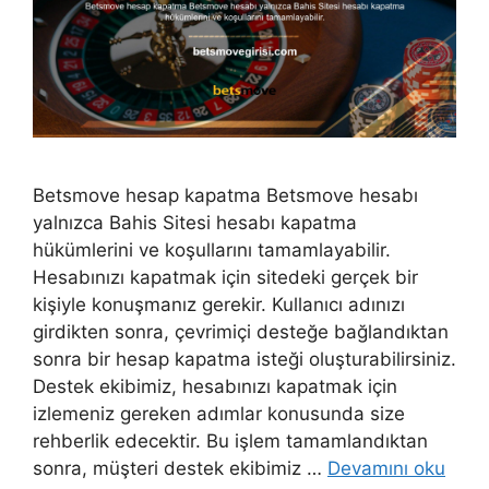
Betsmove hesap kapatma Betsmove hesabı
yalnızca Bahis Sitesi hesabı kapatma
hükümlerini ve koşullarını tamamlayabilir.
Hesabınızı kapatmak için sitedeki gerçek bir
kişiyle konuşmanız gerekir. Kullanıcı adınızı
girdikten sonra, çevrimiçi desteğe bağlandıktan
sonra bir hesap kapatma isteği oluşturabilirsiniz.
Destek ekibimiz, hesabınızı kapatmak için
izlemeniz gereken adımlar konusunda size
rehberlik edecektir. Bu işlem tamamlandıktan
sonra, müşteri destek ekibimiz …
Devamını oku