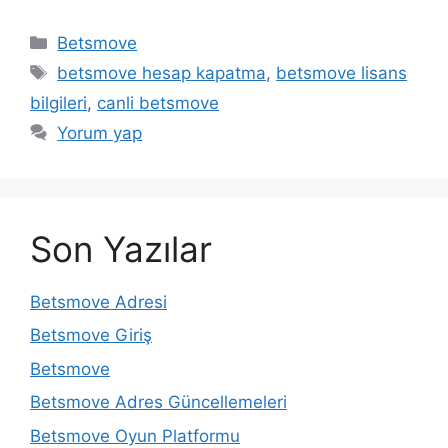
Kategoriler
Betsmove
Etiketler
betsmove hesap kapatma
,
betsmove lisans
bilgileri
,
canli betsmove
Yorum yap
Son Yazılar
Betsmove Adresi
Betsmove Giriş
Betsmove
Betsmove Adres Güncellemeleri
Betsmove Oyun Platformu