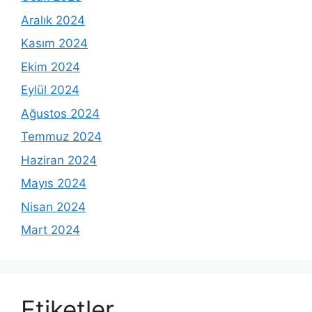
Aralık 2024
Kasım 2024
Ekim 2024
Eylül 2024
Ağustos 2024
Temmuz 2024
Haziran 2024
Mayıs 2024
Nisan 2024
Mart 2024
Etiketler