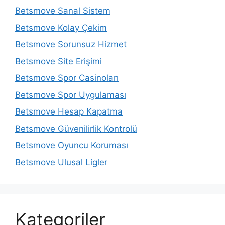
Betsmove Sanal Sistem
Betsmove Kolay Çekim
Betsmove Sorunsuz Hizmet
Betsmove Site Erişimi
Betsmove Spor Casinoları
Betsmove Spor Uygulaması
Betsmove Hesap Kapatma
Betsmove Güvenilirlik Kontrolü
Betsmove Oyuncu Koruması
Betsmove Ulusal Ligler
Kategoriler