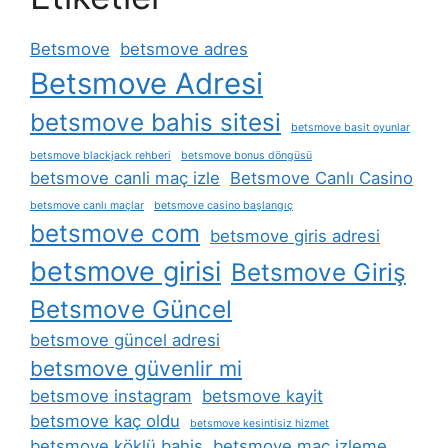
Betsmove
betsmove adres
Betsmove Adresi
betsmove bahis sitesi
betsmove basit oyunlar
betsmove blackjack rehberi
betsmove bonus döngüsü
betsmove canli maç izle
Betsmove Canlı Casino
betsmove canlı maçlar
betsmove casino başlangıç
betsmove com
betsmove giris adresi
betsmove girisi
Betsmove Giriş
Betsmove Güncel
betsmove güncel adresi
betsmove güvenlir mi
betsmove instagram
betsmove kayit
betsmove kaç oldu
betsmove kesintisiz hizmet
betsmove köklü bahis
betsmove maç izleme