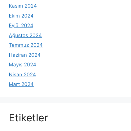
Kasım 2024
Ekim 2024
Eylül 2024
Ağustos 2024
Temmuz 2024
Haziran 2024
Mayıs 2024
Nisan 2024
Mart 2024
Etiketler