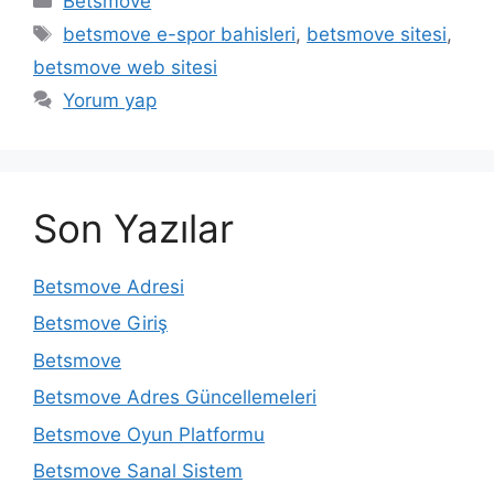
Betsmove
Etiketler
betsmove e-spor bahisleri
,
betsmove sitesi
,
betsmove web sitesi
Yorum yap
Son Yazılar
Betsmove Adresi
Betsmove Giriş
Betsmove
Betsmove Adres Güncellemeleri
Betsmove Oyun Platformu
Betsmove Sanal Sistem