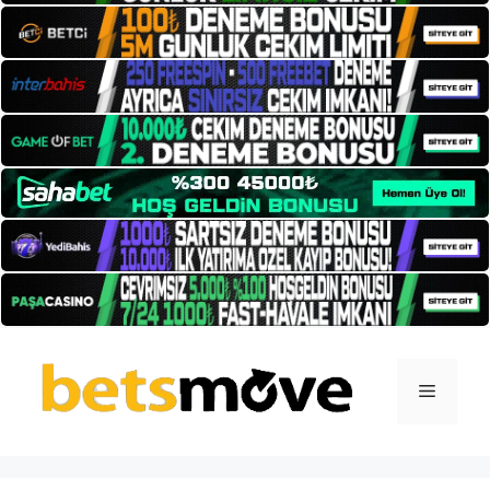
İçeriğe
atla
Menü