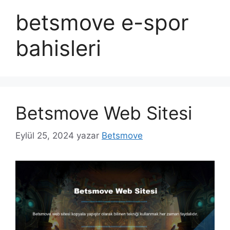
betsmove e-spor
bahisleri
Betsmove Web Sitesi
Eylül 25, 2024
yazar
Betsmove