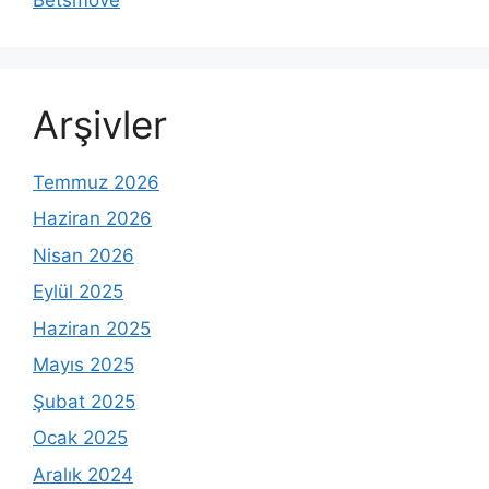
Arşivler
Temmuz 2026
Haziran 2026
Nisan 2026
Eylül 2025
Haziran 2025
Mayıs 2025
Şubat 2025
Ocak 2025
Aralık 2024