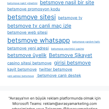
betsmove nasil bir site
betsmove nakit yönetimi
betsmove promosyon kodu
betsmove sitesi
betsmove tv
betsmove tv canli maç izle
betsmove web sitesi
betsmove whatsapp
betsmove yardım hattı
betsmove yeni adresi
betsmove çevrimiçi casino
betsmove üyelik
Betsmove Şikayet
girisi betsmove
casino sitesi betsmove
kayit betsmove
twitter betsmove
betsmove canlı destek
yeni adresi betsmove
"Avrasya'nın en büyük reklam platformunda olmak için
Microsoft Teams:
reklam@avrasyamarketing.com
adresimizden veya Telegram: @Avrasyamarketing