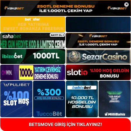
×
BETSMOVE GİRİŞ İÇİN TIKLAYINIZ!