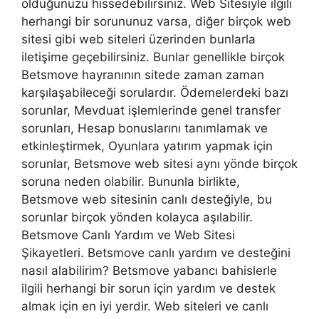
olduğunuzu hissedebilirsiniz. Web Sitesiyle ilgili
herhangi bir sorununuz varsa, diğer birçok web
sitesi gibi web siteleri üzerinden bunlarla
iletişime geçebilirsiniz. Bunlar genellikle birçok
Betsmove hayranının sitede zaman zaman
karşılaşabileceği sorulardır. Ödemelerdeki bazı
sorunlar, Mevduat işlemlerinde genel transfer
sorunları, Hesap bonuslarını tanımlamak ve
etkinleştirmek, Oyunlara yatırım yapmak için
sorunlar, Betsmove web sitesi aynı yönde birçok
soruna neden olabilir. Bununla birlikte,
Betsmove web sitesinin canlı desteğiyle, bu
sorunlar birçok yönden kolayca aşılabilir.
Betsmove Canlı Yardım ve Web Sitesi
Şikayetleri. Betsmove canlı yardım ve desteğini
nasıl alabilirim? Betsmove yabancı bahislerle
ilgili herhangi bir sorun için yardım ve destek
almak için en iyi yerdir. Web siteleri ve canlı