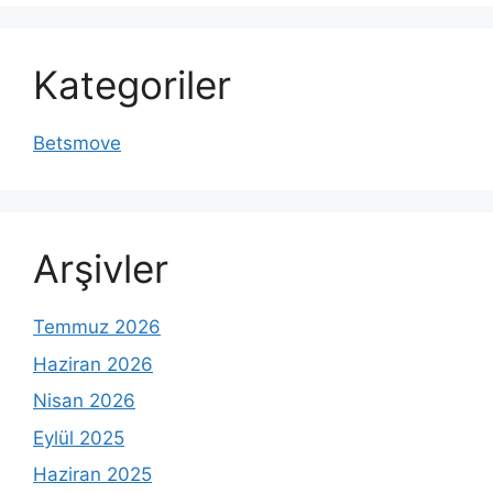
Kategoriler
Betsmove
Arşivler
Temmuz 2026
Haziran 2026
Nisan 2026
Eylül 2025
Haziran 2025