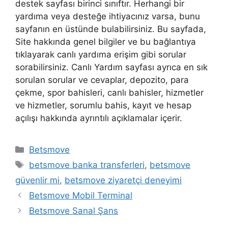
destek sayfası birinci sınıftır. Herhangi bir
yardıma veya desteğe ihtiyacınız varsa, bunu
sayfanın en üstünde bulabilirsiniz. Bu sayfada,
Site hakkında genel bilgiler ve bu bağlantıya
tıklayarak canlı yardıma erişim gibi sorular
sorabilirsiniz. Canlı Yardım sayfası ayrıca en sık
sorulan sorular ve cevaplar, depozito, para
çekme, spor bahisleri, canlı bahisler, hizmetler
ve hizmetler, sorumlu bahis, kayıt ve hesap
açılışı hakkında ayrıntılı açıklamalar içerir.
Kategoriler
Betsmove
Etiketler
betsmove banka transferleri
,
betsmove
güvenlir mi
,
betsmove ziyaretçi deneyimi
Betsmove Mobil Terminal
Betsmove Sanal Şans