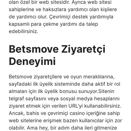
olan özel bir web sitesidir. Ayrıca web sitesi
sahiplerine ve haksızlara yardımcı olan kişilere
de yardımcı olur. Çevrimiçi destek yardımıyla
kapsamlı para çekme yardımı da talep
edebilirsiniz.
Betsmove Ziyaretçi
Deneyimi
Betsmove ziyaretçilere ve oyun meraklılarına,
sayfadaki ilk üyelik sisteminde daha aktif bir rol
almaları için ilk üyelik bonusu sunuyor.Sitenin
telgraf sayfasını veya sosyal medya hesaplarını
ziyaret etmek için verilen URL’yi kullanabilirsiniz.
Ancak, bahis ve çevrimiçi casino içeriğine sahip
web sitelerine erişmek bazen kullanıcılar için zor
olabilir. Ama hey, bir adım daha ileri gitmenize