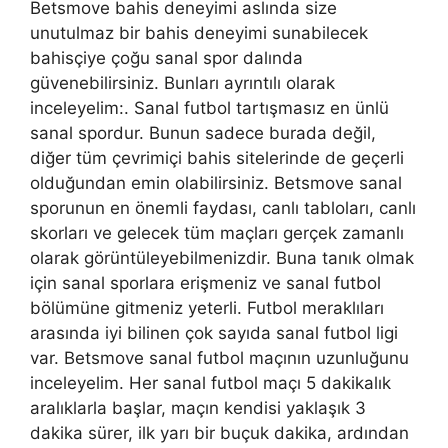
Betsmove bahis deneyimi aslında size
unutulmaz bir bahis deneyimi sunabilecek
bahisçiye çoğu sanal spor dalında
güvenebilirsiniz. Bunları ayrıntılı olarak
inceleyelim:. Sanal futbol tartışmasız en ünlü
sanal spordur. Bunun sadece burada değil,
diğer tüm çevrimiçi bahis sitelerinde de geçerli
olduğundan emin olabilirsiniz. Betsmove sanal
sporunun en önemli faydası, canlı tabloları, canlı
skorları ve gelecek tüm maçları gerçek zamanlı
olarak görüntüleyebilmenizdir. Buna tanık olmak
için sanal sporlara erişmeniz ve sanal futbol
bölümüne gitmeniz yeterli. Futbol meraklıları
arasında iyi bilinen çok sayıda sanal futbol ligi
var. Betsmove sanal futbol maçının uzunluğunu
inceleyelim. Her sanal futbol maçı 5 dakikalık
aralıklarla başlar, maçın kendisi yaklaşık 3
dakika sürer, ilk yarı bir buçuk dakika, ardından