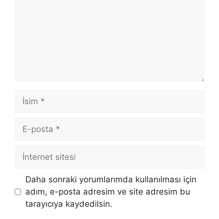
İsim
E-
posta
İnternet
sitesi
Daha sonraki yorumlarımda kullanılması için
adım, e-posta adresim ve site adresim bu
tarayıcıya kaydedilsin.