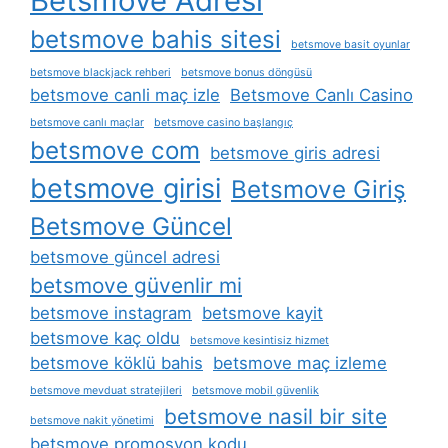
Betsmove Adresi
betsmove bahis sitesi
betsmove basit oyunlar
betsmove blackjack rehberi
betsmove bonus döngüsü
betsmove canli maç izle
Betsmove Canlı Casino
betsmove canlı maçlar
betsmove casino başlangıç
betsmove com
betsmove giris adresi
betsmove girisi
Betsmove Giriş
Betsmove Güncel
betsmove güncel adresi
betsmove güvenlir mi
betsmove instagram
betsmove kayit
betsmove kaç oldu
betsmove kesintisiz hizmet
betsmove köklü bahis
betsmove maç izleme
betsmove mevduat stratejileri
betsmove mobil güvenlik
betsmove nasil bir site
betsmove nakit yönetimi
betsmove promosyon kodu