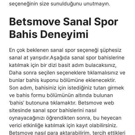
seçeneğinin size sunulduğunu unutmayın.
Betsmove Sanal Spor
Bahis Deneyimi
En çok beklenen sanal spor seçeneği şüphesiz
sanal at yarışıdır.Aşağıda sanal spor bahislerine
katılmak için bir dizi basit adım bulacaksınız,
Daha sonra seçilen seçeneklere tıklamalısınız ve
bunlar bahis kuponu bölümüne eklenecektir.
Son adım, bahisiniz için istediğiniz tutarı girmek
ve bahis formu bölümünün altında bulunan
‘bahis’ butonuna tıklamaktır. Betsmove web
sitesinde sanal spor bahislerini nasıl
oynayacağınızı öğrendikten sonra, bu heyecan
verici etkinliğe katılmak için kayıt olabilirsiniz.
Betsmove nasıl para aktarabilirim, tercih ettikleri